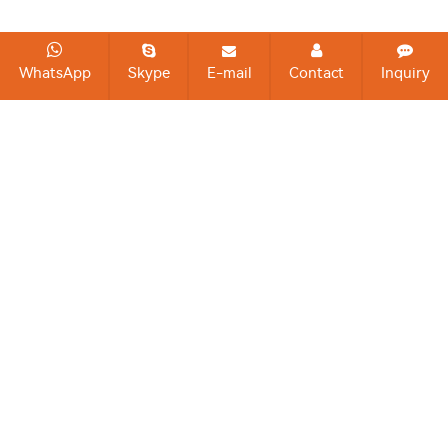
WhatsApp
Skype
E-mail
Contact
Inquiry
Развитие Richwood
15
дней
Самый Быстрый Срок Доставки
39526400
FT²
общее производство