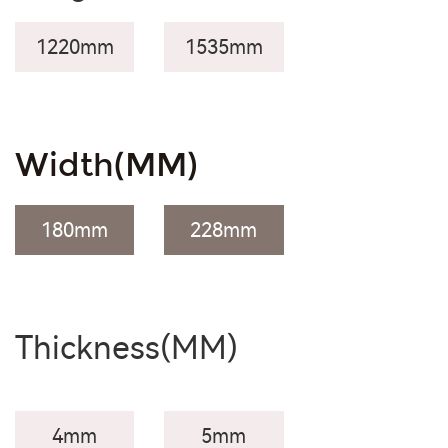
1220mm
1535mm
Width(MM)
180
mm
228
mm
Thickness(MM)
4mm
5mm