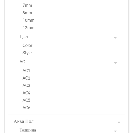
7mm
8mm
10mm
12mm
Цвет
Color
Style
AC
AC1
AC2
AC3
AC4
AC5
AC6
Аква Пол
Толщина