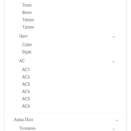
7mm
8mm
10mm
12mm
Цвет
Color
Style
AC
AC1
AC2
AC3
AC4
AC5
AC6
Аква Пол
Толщина