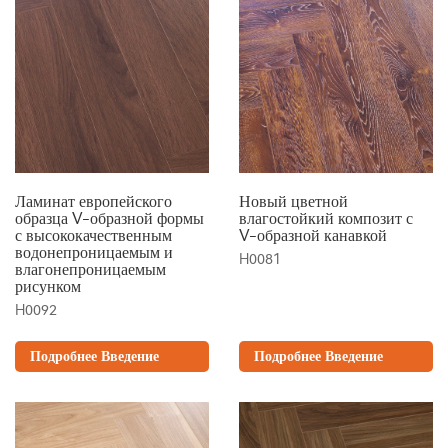
Ламинат европейского
Новый цветной
образца V-образной формы
влагостойкий композит с
с высококачественным
V-образной канавкой
водонепроницаемым и
H0081
влагонепроницаемым
рисунком
H0092
Подробнее Введение
Подробнее Введение