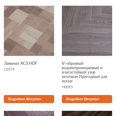
Ламинат AC3 HDF
V-образный
водонепроницаемый и
C0519
влагостойкий узор
«елочка» Пригодный для
носки
H0093
Подробнее Введение
Подробнее Введение