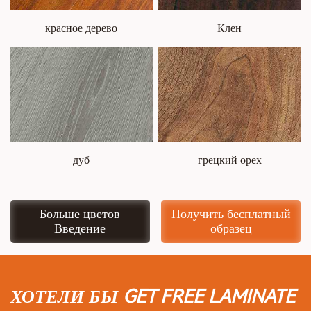
красное дерево
Клен
дуб
грецкий орех
Больше цветов
Получить бесплатный
Введение
образец
ХОТЕЛИ БЫ GET FREE LAMINATE